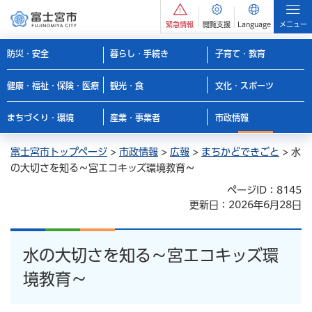
緊急情報
閲覧支援
Language
メニュー
防災・安全
暮らし・手続き
子育て・教育
健康・福祉・保険・医療
観光・食
文化・スポーツ
まちづくり・環境
産業・事業者
市政情報
富士宮市トップページ
>
市政情報
>
広報
>
まちかどできごと
> 水
の大切さを知る～宮エコキッズ環境教育～
ページID：8145
更新日：2026年6月28日
水の大切さを知る～宮エコキッズ環
境教育～