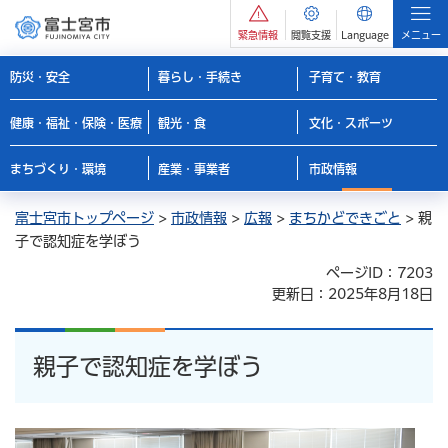
緊急情報
閲覧支援
Language
メニュー
防災・安全
暮らし・手続き
子育て・教育
健康・福祉・保険・医療
観光・食
文化・スポーツ
まちづくり・環境
産業・事業者
市政情報
富士宮市トップページ
>
市政情報
>
広報
>
まちかどできごと
> 親
子で認知症を学ぼう
ページID：7203
更新日：2025年8月18日
親子で認知症を学ぼう