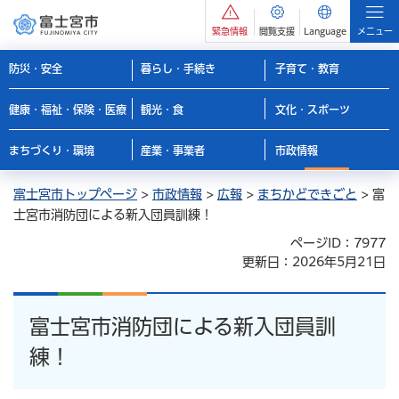
緊急情報
閲覧支援
Language
メニュー
防災・安全
暮らし・手続き
子育て・教育
健康・福祉・保険・医療
観光・食
文化・スポーツ
まちづくり・環境
産業・事業者
市政情報
富士宮市トップページ
>
市政情報
>
広報
>
まちかどできごと
> 富
士宮市消防団による新入団員訓練！
ページID：7977
更新日：2026年5月21日
富士宮市消防団による新入団員訓
練！