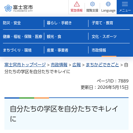
緊急情報
閲覧支援
Language
メニュー
防災・安全
暮らし・手続き
子育て・教育
健康・福祉・保険・医療
観光・食
文化・スポーツ
まちづくり・環境
産業・事業者
市政情報
富士宮市トップページ
>
市政情報
>
広報
>
まちかどできごと
> 自
分たちの学区を自分たちでキレイに
ページID：7889
更新日：2026年5月15日
自分たちの学区を自分たちでキレイ
に