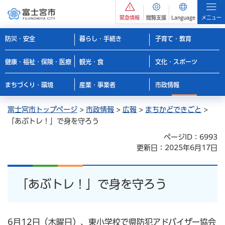
緊急情報
閲覧支援
Language
メニュー
防災・安全
暮らし・手続き
子育て・教育
健康・福祉・保険・医療
観光・食
文化・スポーツ
まちづくり・環境
産業・事業者
市政情報
富士宮市トップページ
>
市政情報
>
広報
>
まちかどできごと
>
「あぶトレ！」で身を守ろう
ページID：6993
更新日：2025年6月17日
「あぶトレ！」で身を守ろう
6月12日（木曜日）、東小学校で県防犯アドバイザー協会