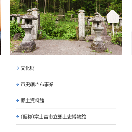
文化財
市史編さん事業
郷土資料館
(仮称)富士宮市立郷土史博物館