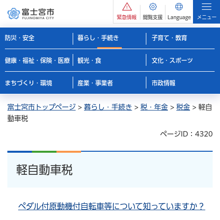
緊急情報
閲覧支援
Language
メニュー
防災・安全
暮らし・手続き
子育て・教育
健康・福祉・保険・医療
観光・食
文化・スポーツ
まちづくり・環境
産業・事業者
市政情報
富士宮市トップページ
>
暮らし・手続き
>
税・年金
>
税金
> 軽自
動車税
ページID：4320
軽自動車税
ペダル付原動機付自転車等について知っていますか？