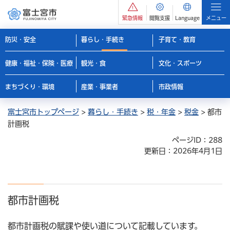
緊急情報
閲覧支援
Language
メニュー
防災・安全
暮らし・手続き
子育て・教育
健康・福祉・保険・医療
観光・食
文化・スポーツ
まちづくり・環境
産業・事業者
市政情報
富士宮市トップページ
>
暮らし・手続き
>
税・年金
>
税金
> 都市
計画税
ページID：288
更新日：2026年4月1日
都市計画税
都市計画税の賦課や使い道について記載しています。