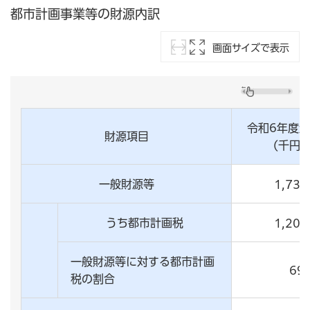
都市計画事業等の財源内訳
画面サイズで表示
令和6年度
財源項目
(千円)
一般財源等
1,734
うち都市計画税
1,204
一般財源等に対する都市計画
69
税の割合