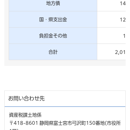
地方債
145
国・県支出金
121
負担金その他
10
合計
2,011
お問い合わせ先
資産税課土地係
〒418-8601 静岡県富士宮市弓沢町150番地(市役所