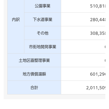
公園事業
510,818
内訳
下水道事業
280,448
その他
308,358
市街地開発事業
0
土地区画整理事業
0
地方債償還額
601,296
合計
2,011,509