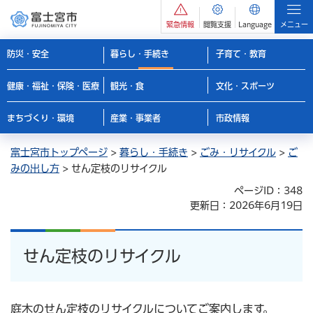
緊急情報
閲覧支援
Language
メニュー
防災・安全
暮らし・手続き
子育て・教育
健康・福祉・保険・医療
観光・食
文化・スポーツ
まちづくり・環境
産業・事業者
市政情報
富士宮市トップページ
>
暮らし・手続き
>
ごみ・リサイクル
>
ご
みの出し方
> せん定枝のリサイクル
ページID：348
更新日：2026年6月19日
せん定枝のリサイクル
庭木のせん定枝のリサイクルについてご案内します。