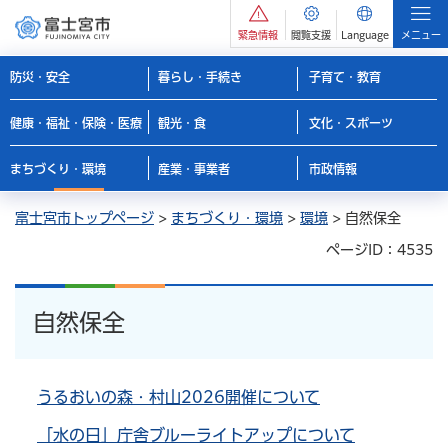
緊急情報
閲覧支援
Language
メニュー
防災・安全
暮らし・手続き
子育て・教育
健康・福祉・保険・医療
観光・食
文化・スポーツ
まちづくり・環境
産業・事業者
市政情報
富士宮市トップページ
>
まちづくり・環境
>
環境
> 自然保全
ページID：4535
自然保全
うるおいの森・村山2026開催について
「水の日」庁舎ブルーライトアップについて