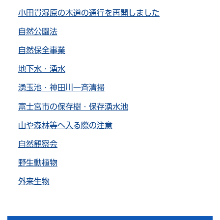
小田貫湿原の木道の通行を再開しました
自然公園法
自然保全事業
地下水・湧水
湧玉池・神田川一斉清掃
富士宮市の保存樹・保存湧水池
山や森林等へ入る際の注意
自然観察会
野生動植物
外来生物