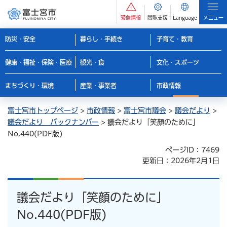
緊急情報
閲覧支援
Language
メニュー
防災・安全
暮らし・手続き
子育て・教育
健康・福祉・保険・医療
観光・食
文化・スポーツ
まちづくり・環境
産業・事業者
市政情報
富士宮市トップページ
>
市政情報
>
富士宮市議会
>
議会だより
>
議会だより バックナンバー
> 議会だより「笑顔のために」
No.440(PDF版)
ページID：7469
更新日：2026年2月1日
議会だより「笑顔のために」
No.440(PDF版)