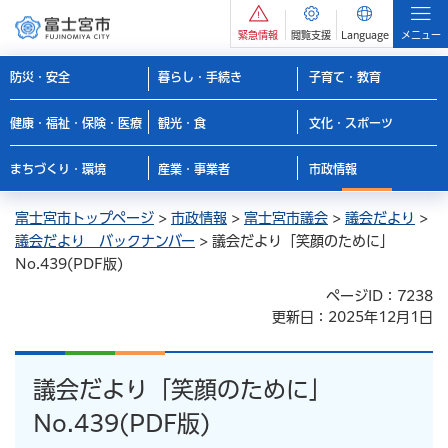
緊急情報
閲覧支援
Language
メニュー
防災・安全
暮らし・手続き
子育て・教育
健康・福祉・保険・医療
観光・食
文化・スポーツ
まちづくり・環境
産業・事業者
市政情報
富士宮市トップページ
>
市政情報
>
富士宮市議会
>
議会だより
>
議会だより バックナンバー
> 議会だより「笑顔のために」
No.439(PDF版)
ページID：7238
更新日：2025年12月1日
議会だより「笑顔のために」
No.439(PDF版)