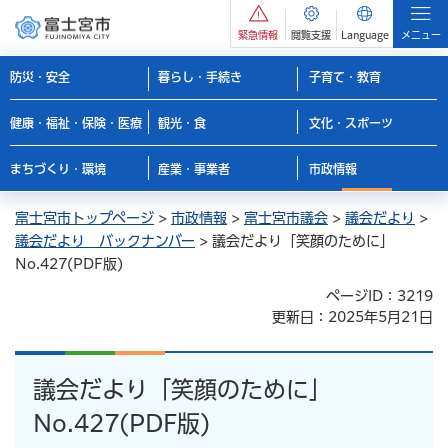
緊急情報
閲覧支援
Language
メニュー
防災・安全
暮らし・手続き
子育て・教育
健康・福祉・保険・医療
観光・食
文化・スポーツ
まちづくり・環境
産業・事業者
市政情報
富士宮市トップページ
>
市政情報
>
富士宮市議会
>
議会だより
>
議会だより バックナンバー
> 議会だより「笑顔のために」
No.427(PDF版)
ページID：3219
更新日：2025年5月21日
議会だより「笑顔のために」
No.427(PDF版)