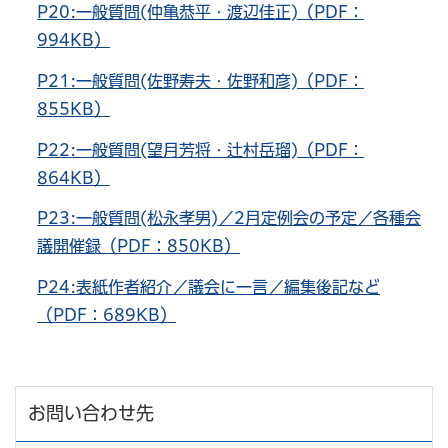
P20:一般質問(仲亀恭平・渡辺佳正)（PDF：
994KB）
P21:一般質問(佐野寿夫・佐野和彦)（PDF：
855KB）
P22:一般質問(望月芳将・辻村岳瑠)（PDF：
864KB）
P23:一般質問(松永孝男)／2月定例会の予定／各種会
議開催録（PDF：850KB）
P24:表紙作者紹介／議会に一言／編集後記など
（PDF：689KB）
お問い合わせ先