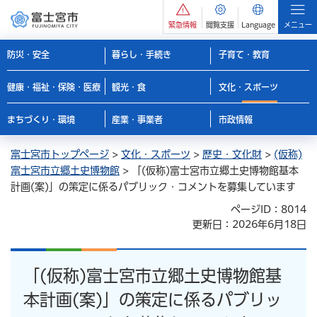
緊急情報
閲覧支援
Language
メニュー
防災・安全
暮らし・手続き
子育て・教育
健康・福祉・保険・医療
観光・食
文化・スポーツ
まちづくり・環境
産業・事業者
市政情報
富士宮市トップページ
>
文化・スポーツ
>
歴史・文化財
>
(仮称)
富士宮市立郷土史博物館
> 「(仮称)富士宮市立郷土史博物館基本
計画(案)」の策定に係るパブリック・コメントを募集しています
ページID：8014
更新日：2026年6月18日
「(仮称)富士宮市立郷土史博物館基
本計画(案)」の策定に係るパブリッ