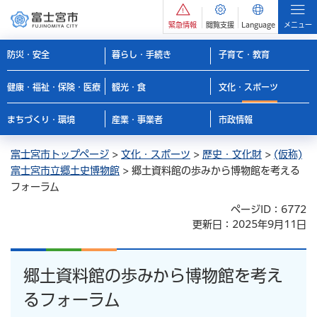
緊急情報
閲覧支援
Language
メニュー
防災・安全
暮らし・手続き
子育て・教育
健康・福祉・保険・医療
観光・食
文化・スポーツ
まちづくり・環境
産業・事業者
市政情報
富士宮市トップページ
>
文化・スポーツ
>
歴史・文化財
>
(仮称)
富士宮市立郷土史博物館
> 郷土資料館の歩みから博物館を考える
フォーラム
ページID：6772
更新日：2025年9月11日
郷土資料館の歩みから博物館を考え
るフォーラム