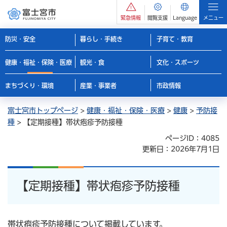
緊急情報
閲覧支援
Language
メニュー
防災・安全
暮らし・手続き
子育て・教育
健康・福祉・保険・医療
観光・食
文化・スポーツ
まちづくり・環境
産業・事業者
市政情報
富士宮市トップページ
>
健康・福祉・保険・医療
>
健康
>
予防接
種
> 【定期接種】帯状疱疹予防接種
ページID：4085
更新日：2026年7月1日
【定期接種】帯状疱疹予防接種
帯状疱疹予防接種について掲載しています。