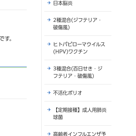
日本脳炎
2種混合(ジフテリア・
破傷風)
です。
ヒトパピローマウイルス
(HPV)ワクチン
3種混合(百日せき・ジ
フテリア・破傷風)
不活化ポリオ
【定期接種】成人用肺炎
球菌
高齢者インフルエンザ予