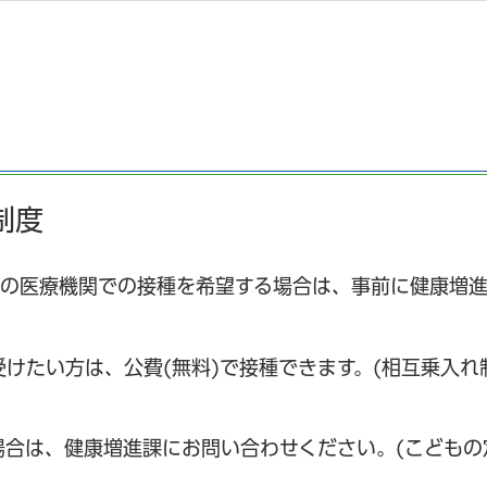
制度
外の医療機関での接種を希望する場合は、事前に健康増
けたい方は、公費(無料)で接種できます。(相互乗入れ制
場合は、健康増進課にお問い合わせください。(こどもの