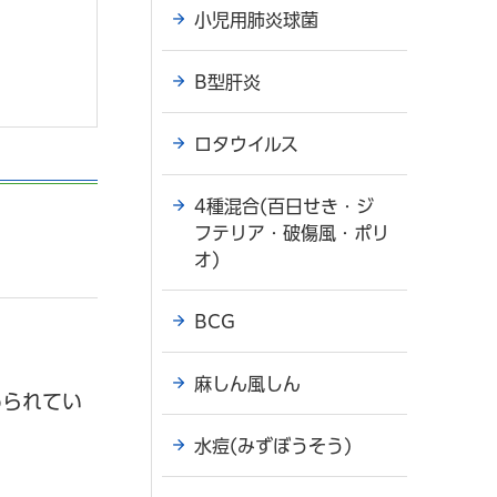
小児用肺炎球菌
B型肝炎
ロタウイルス
4種混合(百日せき・ジ
フテリア・破傷風・ポリ
オ)
BCG
麻しん風しん
められてい
水痘(みずぼうそう)