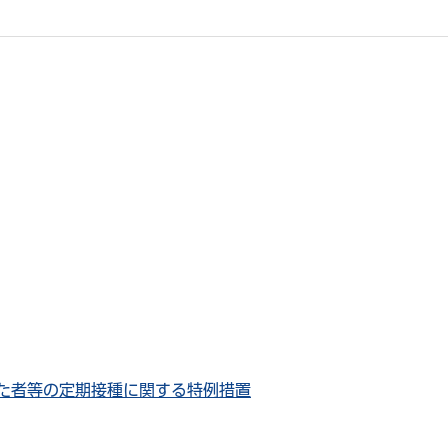
た者等の定期接種に関する特例措置