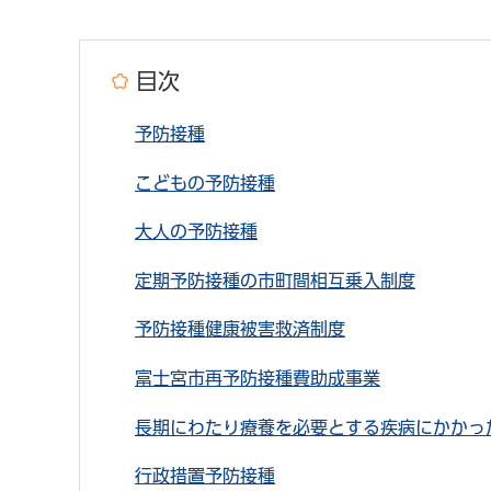
目次
予防接種
こどもの予防接種
大人の予防接種
定期予防接種の市町間相互乗入制度
予防接種健康被害救済制度
富士宮市再予防接種費助成事業
長期にわたり療養を必要とする疾病にかかっ
行政措置予防接種