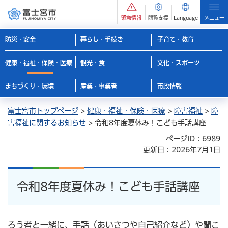
緊急情報
閲覧支援
Language
メニュー
防災・安全
暮らし・手続き
子育て・教育
健康・福祉・保険・医療
観光・食
文化・スポーツ
まちづくり・環境
産業・事業者
市政情報
富士宮市トップページ
>
健康・福祉・保険・医療
>
障害福祉
>
障
害福祉に関するお知らせ
> 令和8年度夏休み！こども手話講座
ページID：6989
更新日：2026年7月1日
令和8年度夏休み！こども手話講座
ろう者と一緒に、手話（あいさつや自己紹介など）や聞こ