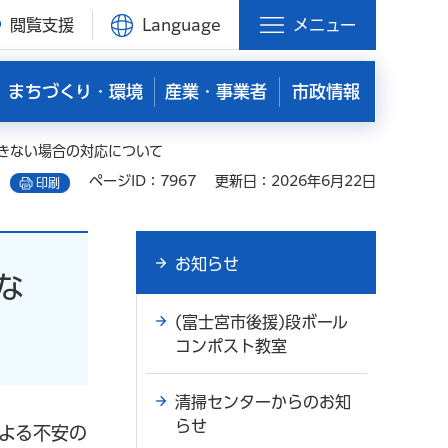
閲覧支援
Language
メニュー
まちづくり・環境
産業・事業者
市政情報
きない場合の対応について
ページID：7967
更新日：2026年6月22日
印刷
お知らせ
な
(富士宮市後援)段ボール
コンポスト教室
清掃センターからのお知
らせ
よる不安の