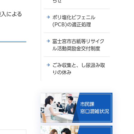
らせ
搬入による
ポリ塩化ビフェニル
(PCB)の適正処理
富士宮市古紙等リサイク
ル活動奨励金交付制度
ごみ収集と、し尿汲み取
りの休み