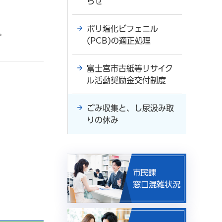
らせ
ポリ塩化ビフェニル
。
(PCB)の適正処理
富士宮市古紙等リサイク
ル活動奨励金交付制度
ごみ収集と、し尿汲み取
りの休み