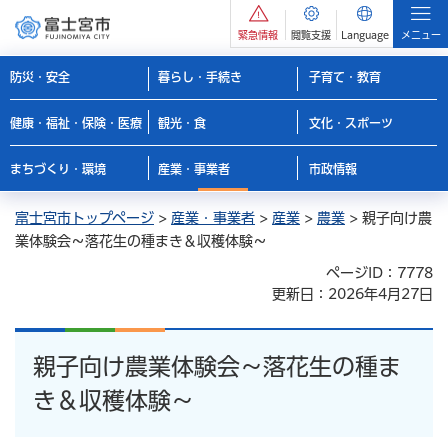
緊急情報
閲覧支援
Language
メニュー
防災・安全
暮らし・手続き
子育て・教育
健康・福祉・保険・医療
観光・食
文化・スポーツ
まちづくり・環境
産業・事業者
市政情報
富士宮市トップページ
>
産業・事業者
>
産業
>
農業
> 親子向け農
業体験会～落花生の種まき＆収穫体験～
ページID：7778
更新日：2026年4月27日
親子向け農業体験会～落花生の種ま
き＆収穫体験～