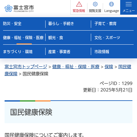
緊急情報
閲覧支援
Language
メニュー
防災・安全
暮らし・手続き
子育て・教育
健康・福祉・保険・医療
観光・食
文化・スポーツ
まちづくり・環境
産業・事業者
市政情報
富士宮市トップページ
>
健康・福祉・保険・医療
>
保険
>
国民健
康保険
> 国民健康保険
ページID：1299
更新日：2025年5月21日
国民健康保険
国民健康保険についてご案内します。