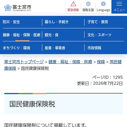
緊急情報
閲覧支援
Language
メニュー
防災・安全
暮らし・手続き
子育て・教育
健康・福祉・保険・医療
観光・食
文化・スポーツ
まちづくり・環境
産業・事業者
市政情報
富士宮市トップページ
>
健康・福祉・保険・医療
>
保険
>
国民健
康保険
> 国民健康保険税
ページID：1295
更新日：2026年7月22日
国民健康保険税
国民健康保険税について掲載しています。