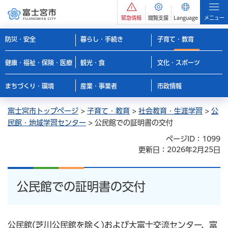
緊急情報
閲覧支援
Language
メニュー
防災・安全
暮らし・手続き
子育て・教育
健康・福祉・保険・医療
観光・食
文化・スポーツ
まちづくり・環境
産業・事業者
市政情報
富士宮市トップページ
>
子育て・教育
>
社会教育・生涯学習
>
公
民館・地域学習センター
> 公民館での証明書の交付
ページID：1099
更新日：2026年2月25日
公民館での証明書の交付
公民館(芝川公民館を除く)および大富士交流センター、富