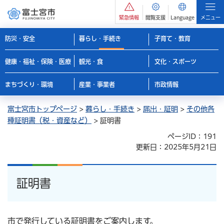
緊急情報
閲覧支援
Language
メニュー
防災・安全
暮らし・手続き
子育て・教育
健康・福祉・保険・医療
観光・食
文化・スポーツ
まちづくり・環境
産業・事業者
市政情報
富士宮市トップページ
>
暮らし・手続き
>
届出・証明
>
その他各
種証明書（税・資産など）
> 証明書
ページID：191
更新日：2025年5月21日
証明書
市で発行している証明書をご案内します。