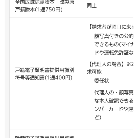
全国広域除籍謄本・改製原
同上
戸籍謄本(1通750円)
【請求者が窓口に来る
顔写真付きの公的
できるもの(マイナ
ドや運転免許証など
【代理人の場合】※本
戸籍電子証明書提供用識別
求可能
符号等通知書(1通400円)
委任状
代理人の・顔写真
な本人確認できるも
ンバーカードや運
ど)