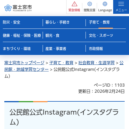
緊急情報
閲覧支援
Language
メニュー
防災・安全
暮らし・手続き
子育て・教育
健康・福祉・保険・医療
観光・食
文化・スポーツ
まちづくり・環境
産業・事業者
市政情報
富士宮市トップページ
>
子育て・教育
>
社会教育・生涯学習
>
公
民館・地域学習センター
> 公民館公式Instagram(インスタグラ
ム)
ページID：1103
更新日：2026年2月24日
公民館公式Instagram(インスタグラ
ム)