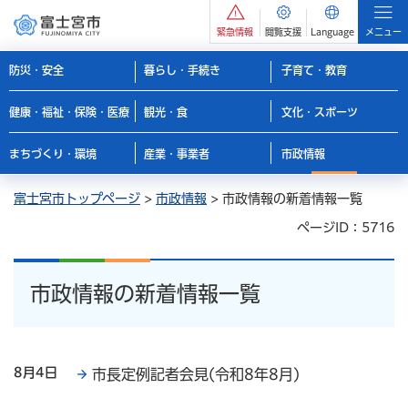
緊急情報
閲覧支援
Language
メニュー
防災・安全
暮らし・手続き
子育て・教育
健康・福祉・保険・医療
観光・食
文化・スポーツ
まちづくり・環境
産業・事業者
市政情報
富士宮市トップページ
>
市政情報
> 市政情報の新着情報一覧
ページID：5716
市政情報の新着情報一覧
8月4日
市長定例記者会見(令和8年8月)