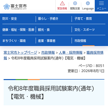
緊急情報
閲覧支援
Language
メニュー
防災・安全
暮らし・手続き
子育て・教育
健康・福祉・保険・医療
観光・食
文化・スポーツ
まちづくり・環境
産業・事業者
市政情報
富士宮市トップページ
>
市政情報
>
人事・採用情報
>
職員採用情
報
> 令和8年度職員採用試験案内(通年)【電気・機械】
ページID：8051
更新日：2026年8月1日
令和8年度職員採用試験案内(通年)
【電気・機械】