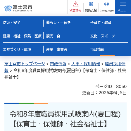
緊急情報
閲覧支援
Language
メニュー
防災・安全
暮らし・手続き
子育て・教育
健康・福祉・保険・医療
観光・食
文化・スポーツ
まちづくり・環境
産業・事業者
市政情報
富士宮市トップページ
>
市政情報
>
人事・採用情報
>
職員採用情
報
> 令和8年度職員採用試験案内(夏日程)【保育士・保健師・社会
福祉士】
ページID：8050
更新日：2026年6月5日
令和8年度職員採用試験案内(夏日程)
【保育士・保健師・社会福祉士】