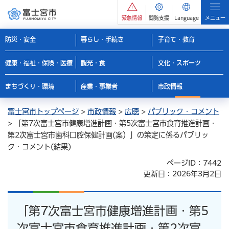
緊急情報
閲覧支援
Language
メニュー
防災・安全
暮らし・手続き
子育て・教育
健康・福祉・保険・医療
観光・食
文化・スポーツ
まちづくり・環境
産業・事業者
市政情報
富士宮市トップページ
>
市政情報
>
広聴
>
パブリック・コメント
> 「第7次富士宮市健康増進計画・第5次富士宮市食育推進計画・
第2次富士宮市歯科口腔保健計画(案）」の策定に係るパブリッ
ク・コメント(結果)
ページID：7442
更新日：2026年3月2日
「第7次富士宮市健康増進計画・第5
次富士宮市食育推進計画・第2次富