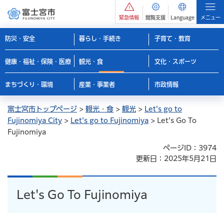
緊急情報
閲覧支援
Language
メニュー
防災・安全
暮らし・手続き
子育て・教育
健康・福祉・保険・医療
観光・食
文化・スポーツ
まちづくり・環境
産業・事業者
市政情報
富士宮市トップページ
>
観光・食
>
観光
>
Let's go to
Fujinomiya City
>
Let's go to Fujinomiya
> Let's Go To
Fujinomiya
ページID：3974
更新日：2025年5月21日
Let's Go To Fujinomiya