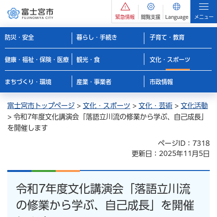
緊急情報
閲覧支援
Language
メニュー
防災・安全
暮らし・手続き
子育て・教育
健康・福祉・保険・医療
観光・食
文化・スポーツ
まちづくり・環境
産業・事業者
市政情報
富士宮市トップページ
>
文化・スポーツ
>
文化・芸術
>
文化活動
> 令和7年度文化講演会「落語立川流の修業から学ぶ、自己成長」
を開催します
ページID：7318
更新日：2025年11月5日
令和7年度文化講演会「落語立川流
の修業から学ぶ、自己成長」を開催