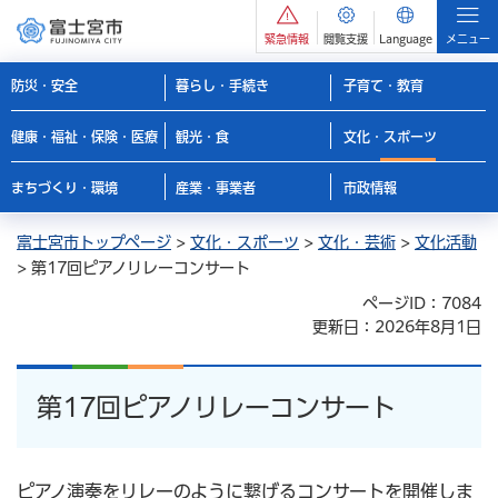
緊急情報
閲覧支援
Language
メニュー
防災・安全
暮らし・手続き
子育て・教育
健康・福祉・保険・医療
観光・食
文化・スポーツ
まちづくり・環境
産業・事業者
市政情報
富士宮市トップページ
>
文化・スポーツ
>
文化・芸術
>
文化活動
> 第17回ピアノリレーコンサート
ページID：7084
更新日：2026年8月1日
第17回ピアノリレーコンサート
ピアノ演奏をリレーのように繋げるコンサートを開催しま