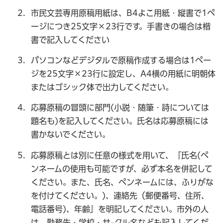
市民文芸専用原稿用紙は、B4よこ用紙・縦書で1ペ
ージにつき25文字×23行です。手書きの場合は楷
書で記入してください
パソコンなどデジタルで原稿作成する場合は1ペー
ジを25文字×23行に設定し、A4横の用紙に明朝体
またはゴシック体で出力してください。
応募原稿の冒頭に部門(小説・随筆・詩については
題名も)を記入してください。氏名は応募原稿には
書かないでください。
応募原稿とは別に任意の様式を用いて、『氏名(ペ
ンネームの使用も可能ですが、必ず本名を併記して
ください。また、氏名、ペンネームには、ふりがな
を付けてください。)、連絡先（郵便番号、住所、
電話番号)、年齢』を明記してください。市外の人
は、勤務先・学校・サ-クル名なども記入してくだ