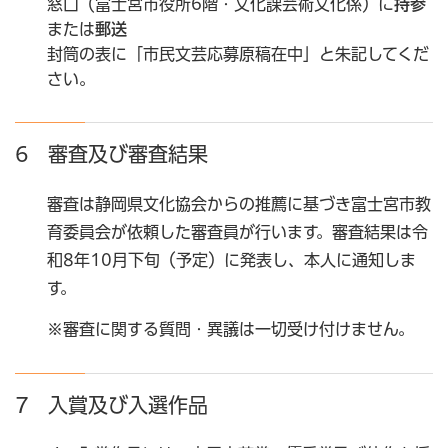
窓口（富士宮市役所6階・文化課芸術文化係）に
持参
または
郵送
封筒の表に「市民文芸応募原稿在中」と朱記してくだ
さい。
6 審査及び審査結果
審査は静岡県文化協会からの推薦に基づき富士宮市教
育委員会が依頼した審査員が行います。審査結果は令
和8年10月下旬（予定）に発表し、本人に通知しま
す。
※審査に関する質問・異議は一切受け付けません。
7 入賞及び入選作品