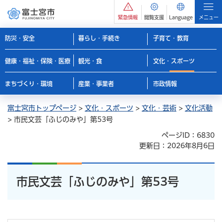
緊急情報
閲覧支援
Language
メニュー
防災・安全
暮らし・手続き
子育て・教育
健康・福祉・保険・医療
観光・食
文化・スポーツ
まちづくり・環境
産業・事業者
市政情報
富士宮市トップページ
>
文化・スポーツ
>
文化・芸術
>
文化活動
> 市民文芸「ふじのみや」第53号
ページID：6830
更新日：2026年8月6日
市民文芸「ふじのみや」第53号