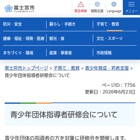
緊急情報
閲覧支援
Language
メニュー
防災・安全
暮らし・手続き
子育て・教育
健康・福祉・保険・医療
観光・食
文化・スポーツ
まちづくり・環境
産業・事業者
市政情報
富士宮市トップページ
>
子育て・教育
>
青少年育成・若者支援
>
青少年団体指導者研修会について
ページID：7756
更新日：2026年6月23日
青少年団体指導者研修会について
青少年団体の指導者の方を対象に研修会を開催します。