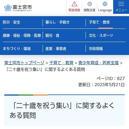
緊急情報
閲覧支援
Language
メニュー
防災・安全
暮らし・手続き
子育て・教育
健康・福祉・保険・医療
観光・食
文化・スポーツ
まちづくり・環境
産業・事業者
市政情報
富士宮市トップページ
>
子育て・教育
>
青少年育成・若者支援
>
「二十歳を祝う集い」に関するよくある質問
ページID：827
更新日：2025年5月21日
「二十歳を祝う集い」に関するよく
ある質問