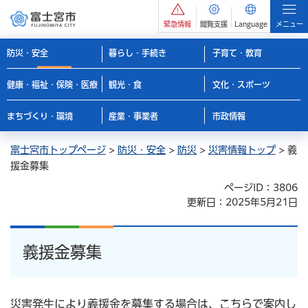
緊急情報
閲覧支援
Language
メニュー
防災・安全
暮らし・手続き
子育て・教育
健康・福祉・保険・医療
観光・食
文化・スポーツ
まちづくり・環境
産業・事業者
市政情報
富士宮市トップページ
>
防災・安全
>
防災
>
災害情報トップ
> 義
援金募集
ページID：3806
更新日：2025年5月21日
義援金募集
災害発生により義援金を募集する場合は、こちらで案内し