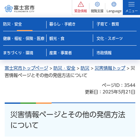
緊急情報
閲覧支援
Language
メニュー
防災・安全
暮らし・手続き
子育て・教育
健康・福祉・保険・医療
観光・食
文化・スポーツ
まちづくり・環境
産業・事業者
市政情報
富士宮市トップページ
>
防災・安全
>
防災
>
災害情報トップ
> 災
害情報ページとその他の発信方法について
ページID：3544
更新日：2025年5月21日
災害情報ページとその他の発信方法
について