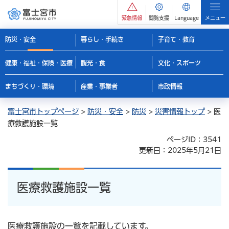
緊急情報
閲覧支援
Language
メニュー
防災・安全
暮らし・手続き
子育て・教育
健康・福祉・保険・医療
観光・食
文化・スポーツ
まちづくり・環境
産業・事業者
市政情報
富士宮市トップページ
>
防災・安全
>
防災
>
災害情報トップ
> 医
療救護施設一覧
ページID：3541
更新日：2025年5月21日
医療救護施設一覧
医療救護施設の一覧を記載しています。