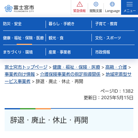
緊急情報
閲覧支援
Language
メニュー
防災・安全
暮らし・手続き
子育て・教育
健康・福祉・保険・医療
観光・食
文化・スポーツ
まちづくり・環境
産業・事業者
市政情報
富士宮市トップページ
>
健康・福祉・保険・医療
>
高齢・介護
>
事業者向け情報
>
介護保険事業者の指定指導関係
>
地域密着型サ
ービス事業者
> 辞退・廃止・休止・再開
ページID：1382
更新日：2025年5月15日
辞退・廃止・休止・再開