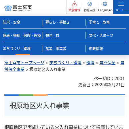
緊急情報
閲覧支援
Language
メニュー
防災・安全
暮らし・手続き
子育て・教育
健康・福祉・保険・医療
観光・食
文化・スポーツ
まちづくり・環境
産業・事業者
市政情報
富士宮市トップページ
>
まちづくり・環境
>
環境
>
自然保全
>
自
然保全事業
> 根原地区火入れ事業
ページID：2001
更新日：2025年5月21日
根原地区火入れ事業
根原地区で実施している火入れ事業について掲載していま