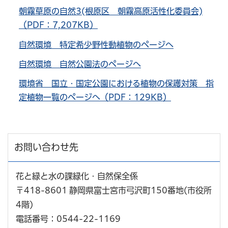
朝霧草原の自然3(根原区 朝霧高原活性化委員会)
（PDF：7,207KB）
自然環境 特定希少野性動植物のページへ
自然環境 自然公園法のページへ
環境省 国立・国定公園における植物の保護対策 指
定植物一覧のページへ（PDF：129KB）
お問い合わせ先
花と緑と水の課緑化・自然保全係
〒418-8601 静岡県富士宮市弓沢町150番地(市役所
4階)
電話番号：0544-22-1169