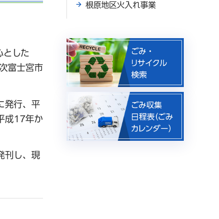
根原地区火入れ事業
心とした
一次富士宮市
に発行、平
平成17年か
発刊し、現