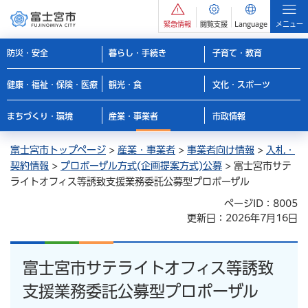
緊急情報
閲覧支援
Language
メニュー
防災・安全
暮らし・手続き
子育て・教育
健康・福祉・保険・医療
観光・食
文化・スポーツ
まちづくり・環境
産業・事業者
市政情報
富士宮市トップページ
>
産業・事業者
>
事業者向け情報
>
入札・
契約情報
>
プロポーザル方式(企画提案方式)公募
> 富士宮市サテ
ライトオフィス等誘致支援業務委託公募型プロポーザル
ページID：8005
更新日：2026年7月16日
富士宮市サテライトオフィス等誘致
支援業務委託公募型プロポーザル