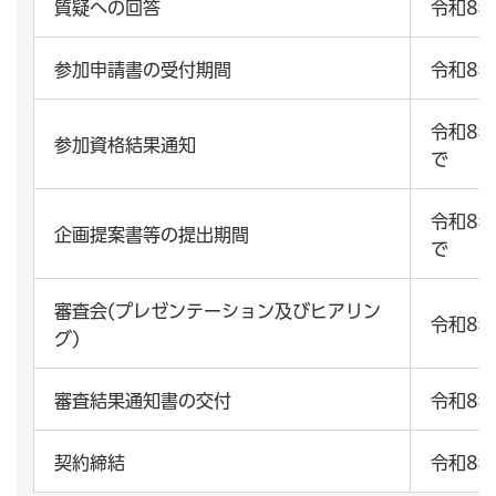
質疑への回答
令和8年
参加申請書の受付期間
令和8
令和8年
参加資格結果通知
で
令和8年
企画提案書等の提出期間
で
審査会(プレゼンテーション及びヒアリン
令和8
グ)
審査結果通知書の交付
令和8年
契約締結
令和8