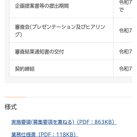
令和7年
企画提案書等の提出期間
で
審査会(プレゼンテーション及びヒアリン
令和7
グ)
審査結果通知書の交付
令和7
契約締結
令和7
様式
実施要領(募集要項を兼ねる)（PDF：863KB）
業務仕様書（PDF：118KB）