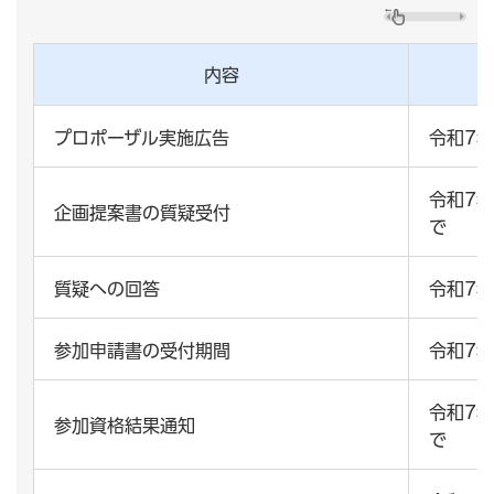
内容
プロポーザル実施広告
令和7
令和7年
企画提案書の質疑受付
で
質疑への回答
令和7年
参加申請書の受付期間
令和7
令和7年
参加資格結果通知
で