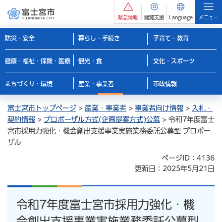
緊急情報
閲覧支援
Language
メニュー
防災・安全
暮らし・手続き
子育て・教育
健康・福祉・保険・医療
観光・食
文化・スポーツ
まちづくり・環境
産業・事業者
市政情報
富士宮市トップページ
>
産業・事業者
>
事業者向け情報
>
入札・
契約情報
>
プロポーザル方式(企画提案方式)公募
> 令和7年度富士
宮市採用力強化・機会創出支援事業実施業務委託公募型 プロポー
ザル
ページID：4136
更新日：2025年5月21日
令和7年度富士宮市採用力強化・機
会創出支援事業実施業務委託公募型