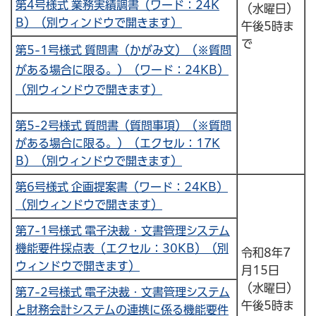
第4号様式 業務実績調書（ワード：24K
（水曜日）
B）（別ウィンドウで開きます）
午後5時ま
で
第5-1号様式 質問書（かがみ文）（※質問
がある場合に限る。）（ワード：24KB）
（別ウィンドウで開きます）
第5-2号様式 質問書（質問事項）（※質問
がある場合に限る。）（エクセル：17K
B）（別ウィンドウで開きます）
第6号様式 企画提案書（ワード：24KB）
（別ウィンドウで開きます）
第7-1号様式 電子決裁・文書管理システム
機能要件採点表（エクセル：30KB）（別
令和8年7
ウィンドウで開きます）
月15日
（水曜日）
第7-2号様式 電子決裁・文書管理システム
午後5時ま
と財務会計システムの連携に係る機能要件