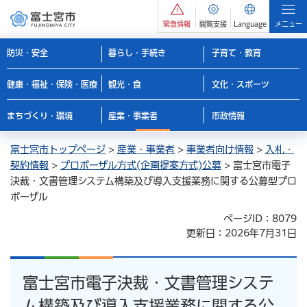
緊急情報
閲覧支援
Language
メニュー
防災・安全
暮らし・手続き
子育て・教育
健康・福祉・保険・医療
観光・食
文化・スポーツ
まちづくり・環境
産業・事業者
市政情報
富士宮市トップページ
>
産業・事業者
>
事業者向け情報
>
入札・
契約情報
>
プロポーザル方式(企画提案方式)公募
> 富士宮市電子
決裁・文書管理システム構築及び導入支援業務に関する公募型プロ
ポーザル
ページID：8079
更新日：2026年7月31日
富士宮市電子決裁・文書管理システ
ム構築及び導入支援業務に関する公