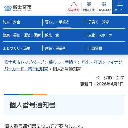
緊急情報
閲覧支援
Language
メニュー
防災・安全
暮らし・手続き
子育て・教育
健康・福祉・保険・医療
観光・食
文化・スポーツ
まちづくり・環境
産業・事業者
市政情報
富士宮市トップページ
>
暮らし・手続き
>
届出・証明
>
マイナン
バーカード・電子証明書
> 個人番号通知書
ページID：217
更新日：2026年4月1日
個人番号通知書
個人番号通知書についてご案内します。