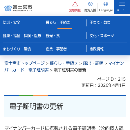
緊急情報
閲覧支援
Language
メニュー
防災・安全
暮らし・手続き
子育て・教育
健康・福祉・保険・医療
観光・食
文化・スポーツ
まちづくり・環境
産業・事業者
市政情報
富士宮市トップページ
>
暮らし・手続き
>
届出・証明
>
マイナン
バーカード・電子証明書
> 電子証明書の更新
ページID：215
更新日：2026年4月1日
電子証明書の更新
マイナンバーカードに搭載される電子証明書（公的個人認