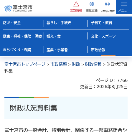
緊急情報
閲覧支援
Language
メニュー
防災・安全
暮らし・手続き
子育て・教育
健康・福祉・保険・医療
観光・食
文化・スポーツ
まちづくり・環境
産業・事業者
市政情報
富士宮市トップページ
>
市政情報
>
財政
>
財政情報
> 財政状況資
料集
ページID：7766
更新日：2026年3月25日
財政状況資料集
富士宮市の一般会計、特別会計、関係する一部事務組合や