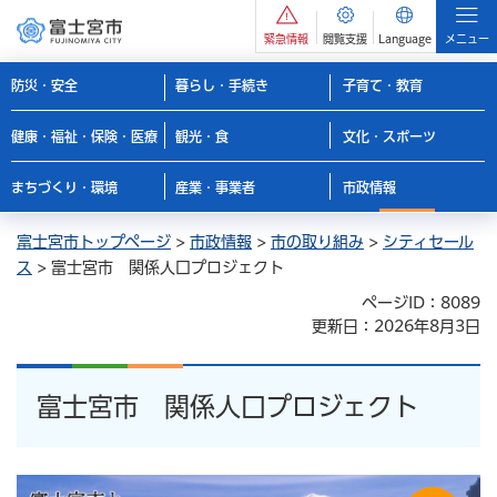
緊急情報
閲覧支援
Language
メニュー
防災・安全
暮らし・手続き
子育て・教育
健康・福祉・保険・医療
観光・食
文化・スポーツ
まちづくり・環境
産業・事業者
市政情報
富士宮市トップページ
>
市政情報
>
市の取り組み
>
シティセール
ス
> 富士宮市 関係人口プロジェクト
ページID：8089
更新日：2026年8月3日
富士宮市 関係人口プロジェクト