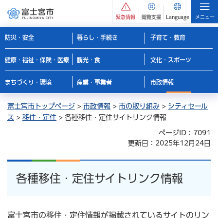
緊急情報
閲覧支援
Language
メニュー
防災・安全
暮らし・手続き
子育て・教育
健康・福祉・保険・医療
観光・食
文化・スポーツ
まちづくり・環境
産業・事業者
市政情報
富士宮市トップページ
>
市政情報
>
市の取り組み
>
シティセール
ス
>
移住・定住
> 各種移住・定住サイトリンク情報
ページID：7091
更新日：2025年12月24日
各種移住・定住サイトリンク情報
富士宮市の移住・定住情報が掲載されているサイトのリン